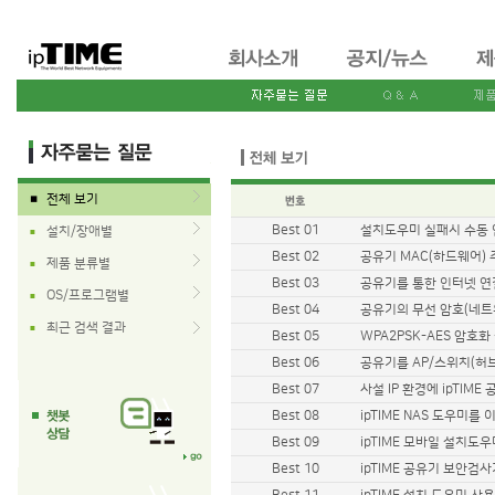
전체 보기
■
Best 01
설치도우미 실패시 수동 
설치/장애별
■
Best 02
공유기 MAC(하드웨어)
제품 분류별
■
Best 03
공유기를 통한 인터넷 연
OS/프로그램별
■
Best 04
공유기의 무선 암호(네트
최근 검색 결과
■
Best 05
WPA2PSK-AES 암호화
Best 06
공유기를 AP/스위치(허
Best 07
사설 IP 환경에 ipTIM
Best 08
ipTIME NAS 도우미
Best 09
ipTIME 모바일 설치도
Best 10
ipTIME 공유기 보안