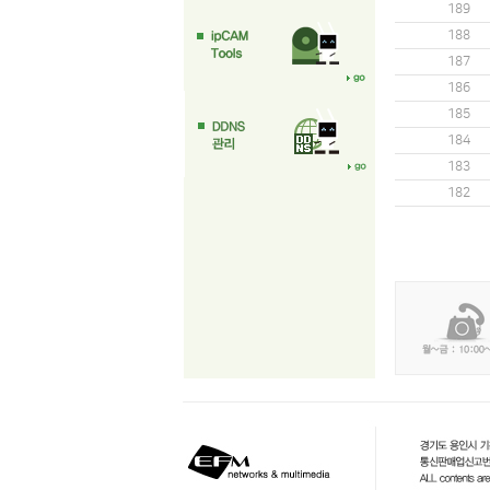
189
188
187
186
185
184
183
182