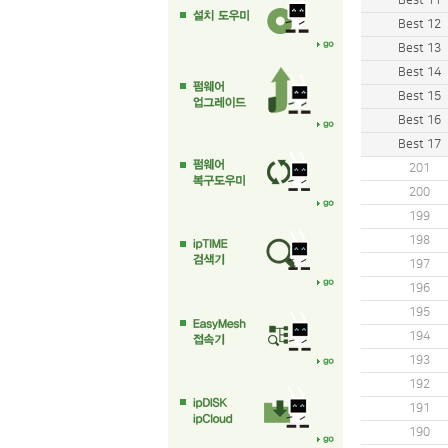
Best 11
Best 12
Best 13
Best 14
Best 15
Best 16
Best 17
201
200
199
198
197
196
195
194
193
192
191
190