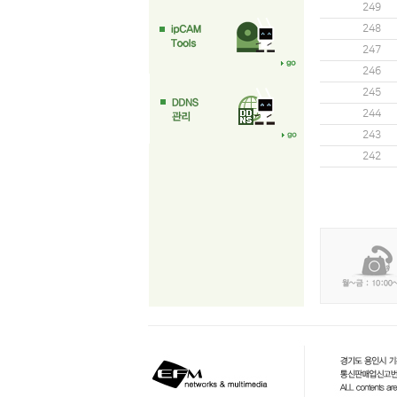
249
248
247
246
245
244
243
242