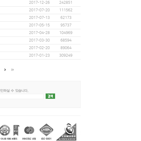
2017-12-26
242851
2017-07-20
111562
2017-07-13
62173
2017-05-15
95737
2017-04-28
104969
2017-03-30
68594
2017-02-20
89064
2017-01-23
309249