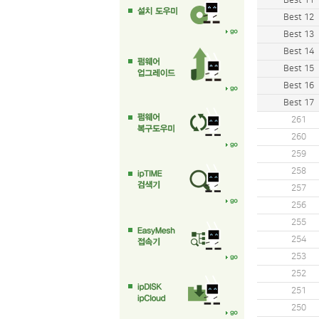
Best 11
Best 12
Best 13
Best 14
Best 15
Best 16
Best 17
261
260
259
258
257
256
255
254
253
252
251
250