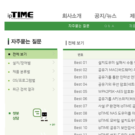
전체 보기
■
Best 01
설치도우미 실패시 수동 
설치/장애별
■
Best 02
공유기 MAC(하드웨어)
제품 분류별
■
Best 03
공유기를 통한 인터넷 연
OS/프로그램별
■
Best 04
공유기의 무선 암호(네트
최근 검색 결과
■
Best 05
WPA2PSK-AES 암호화
Best 06
공유기를 AP/스위치(허
Best 07
사설 IP 환경에 ipTIM
Best 08
ipTIME NAS 도우미
Best 09
ipTIME 모바일 설치도
Best 10
ipTIME 공유기 보안