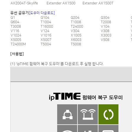
AX2004T-Skylife
Extender AX1500
Extender AX1500T
유선 공유기
[도우미 다운로드]
Q1
Q104
Q204
Q304
Q604
T1004
T1008
T2008
T3008
T16000
T24000
V104
V116
V124
V304
V308
V1024
V1016
X1005
X3003
X5005
X5007
X6003
V508
T24000M
T5004
T5008
[사용법]
(1) 'ipTIME 펌웨어 복구 도우미'를 다운로드 후 실행 합니다.