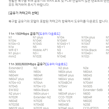
원활한 복구를 위해 공유기의 WAN 포트 및 PC와 연결되지 않은 랜포트의 랜
모두 제거하여 주시기 바랍니다.
[공유기 카테고리 선택]
복구할 공유기의 모델이 포함된 카테고리 항목에서 도우미를 다운로드 합니다.
11n 150Mbps 공유기
[도우미 다운로드]
N1
N1 plus
N104
N104 plus
N
N104i
N104K
N104M
N104Q
N
N104-r3
N104S
N104S-r1
N104T
N
N1e
N5
N5-r1
mini
s
WR-E1
Mobile AP1
N3
N104 Black
mi
N1 plus-i
N3-i
N5-i
N104Q-i
N1
mini2
N102E
N104E
N102i
11n 300/600Mbps 공유기
[도우미 다운로드]
Extender2
N2
N2 plus
N2e
N504
N604
N604 plus
N604A
N604M
N604R
N604R plus
N604S
N604T plus
N604V
N604V plus
N608
N704-A3
N704A
N704BCM
N704M
N704S
N704-V3
N704V
NX505
EW302
N604 Black
N6
Extender-5dBi
N2 plus-i
N604 plus-i
N604R plus-i
N600
N702R
Extender-N2
CCD-702R
N804R
N604E
N702E
N704-V5
N602E
N702SE
N704SE
N604SE
N2SE
N602E plus
N702E plus
N704E plus
CCD-IP702L