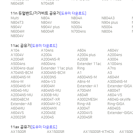
N604SR
N704SR
11n 듀얼밴드/기가비트 공유기
[도우미 다운로드]
Multi
N804
N804A
N804A3
N804T3
N804V
N904
N904 plus
N904V
N904V plus
N3004
N5004
N6004M
N6004R
N7004ns
N8004
N8004V
11ac 공유기
[도우미 다운로드]
A104
A104ns
A604
A604V
A1004V
A2004
A2004 plus
A2004ns
A2004R
A2004NS-R
A2008
A3004
A5004ns
A6004ns
Extender 11ac
A1004ns
A3004ns-dual
Extender 11ac plus
Ring
A7ns
A704NS-BCM
A3004NS-BCM
A1
A3
A8004NS-M
A3003NS
A6004NS-M
A604M
A6ns-M
A604-V3
A8ns-M
A3004NS-M
A5004NS-M
A9004M
Extender-A1
Extender-GIGA
A604G-MU
A804NS-MU
A7004M
A8004T
A2004NS-MU
A3008-MU
A604R
A604-V5
A8004BCM
A8004T-XR
A3002MESH
A604G-skylife
Extender-A8
A9004M-X2
Ring-A8
Ring-GIGA
A604MU
A6004MX
A3004T
A604GS
A604VS
A2004SE
A2004VS
Extender-GIGA
A2002SR
A2004S
A2004SR
11ax 공유기
[도우미 다운로드]
AX1500R
AX1500SR
AX1500SR-KTHCN
AX1500S