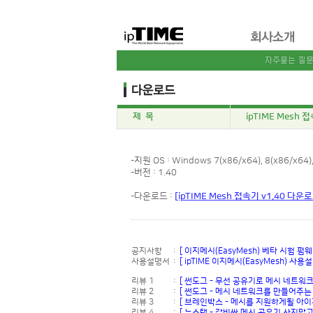
제 목
ipTIME Mesh 접
-지원 OS : Windows 7(x86/x64), 8(x86/x64), 
-버전 : 1.40
-다운로드 :
[ipTIME Mesh 접속기 v1.40 다운
공지사항
:
[ 이지메시(EasyMesh) 베타 시험 펌웨
사용설명서
:
[ ipTIME 이지메시(EasyMesh) 사용설
리뷰 1
:
[ 썬도그 - 무선 공유기로 메시 네트워크
리뷰 2
:
[ 썬도그 - 메시 네트워크를 만들어주는
리뷰 3
:
[ 브레인박스 - 메시를 지원하게될 아이피
리뷰 4
:
[ 뉴스탭 - 값비싼 메시 공유기 사지말고