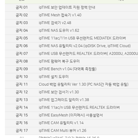
유선랜카드
공지 01
ipTIME 보안 업데이트 지원 정책 안내
기가비트 허브
스위칭 허브
공지 02
ipTIME Mesh 접속기 v1.40
11g 무선공유기
공지 03
ipTIME 검색기 v2.48
11g 무선랜카드
공지 04
ipTIME NAS 도우미 v1.62
백업공유기
공지 05
ipTIME 11ac/11n USB 무선랜카드 MEDIATEK 드라이버
멀티미디어
공지 06
ipTIME NAS 유틸리티 v2.04 (ipDISK Drive, ipTIME Cloud)
무선안테나
공지 07
ipTIME USB 무선랜카드 REALTEK 드라이버( A2000U, A2000UA, 
기타
공지 08
ipTIME 펌웨어 복구 도우미
공지 09
ipTIME Bench v1.04 (대역폭 측정툴)
공지 10
ipTIME 설치 도우미
공지 11
Cloud 백업 유틸리티 Ver 1.30 (PC NAS간 자동 백업 유틸)
공지 12
ipTIME 보안 검사기 v1.30
공지 13
ipTIME 업그레이드 알리미 v1.38
공지 14
ipTIME 11ac/n USB 무선랜카드 REALTEK 드라이버
공지 15
ipTIME EasyMesh (이지메시) 사용설명서
공지 16
ipTIME CAM 유틸리티 v1.14
공지 17
ipTIME CAM Multi 뷰어 v1.26