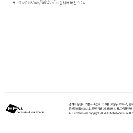
▼ ipTIME N604V/N604Vplus 펌웨어 버전 9.24