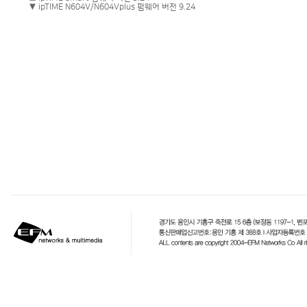
▼ ipTIME N604V/N604Vplus 펌웨어 버전 9.24