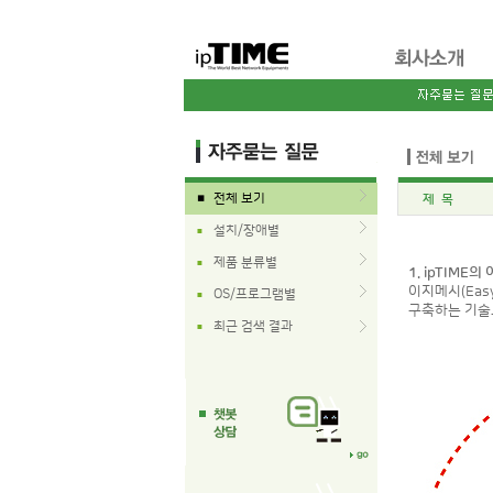
전체 보기
제 목
■
설치/장애별
■
제품 분류별
■
1. ipTIME의
이지메시(Eas
OS/프로그램별
■
구축하는 기술
최근 검색 결과
■