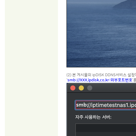
(2) 본 게시물의 ipDISK DDNS서비스
‘
smb://XXX.ipdisk.co.kr:외부포트번호
’