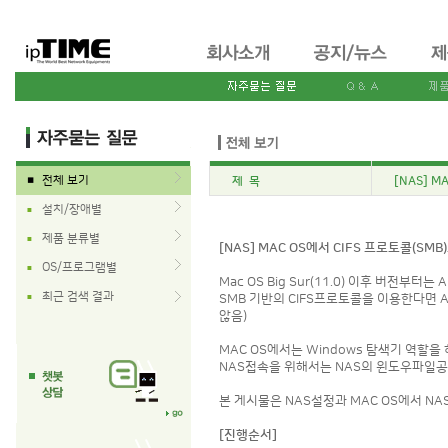
전체 보기
제 목
[NAS] M
■
설치/장애별
■
제품 분류별
■
[NAS] MAC OS에서 CIFS 프로토콜(SM
OS/프로그램별
■
Mac OS Big Sur(11.0) 이후 버전부터
최근 검색 결과
■
SMB 기반의 CIFS프로토콜을 이용한다면 
않음)
MAC OS에서는 Windows 탐색기 역할을 
NAS접속을 위해서는 NAS의 윈도우파일공유
본 게시물은 NAS설정과 MAC OS에서 N
[진행순서]