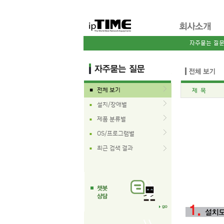
전체 보기
제 목
■
설치/장애별
■
제품 분류별
■
OS/프로그램별
■
최근 검색 결과
■