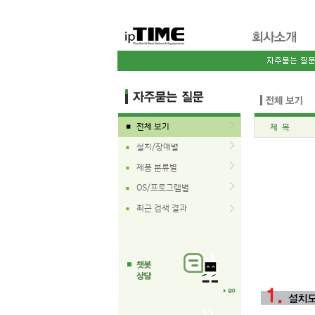
전체 보기
제 목
■
설치/장애별
■
제품 분류별
■
OS/프로그램별
■
최근 검색 결과
■