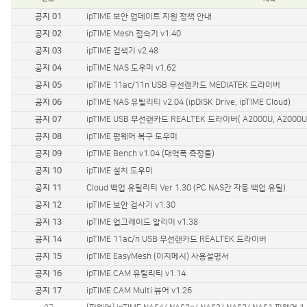
유선랜카드
공지 01
ipTIME 보안 업데이트 지원 정책 안내
기가비트 허브
스위칭 허브
공지 02
ipTIME Mesh 접속기 v1.40
11g 무선공유기
공지 03
ipTIME 검색기 v2.48
11g 무선랜카드
공지 04
ipTIME NAS 도우미 v1.62
백업공유기
공지 05
ipTIME 11ac/11n USB 무선랜카드 MEDIATEK 드라이버
멀티미디어
공지 06
ipTIME NAS 유틸리티 v2.04 (ipDISK Drive, ipTIME Cloud)
무선안테나
공지 07
ipTIME USB 무선랜카드 REALTEK 드라이버( A2000U, A2000UA, 
기타
공지 08
ipTIME 펌웨어 복구 도우미
공지 09
ipTIME Bench v1.04 (대역폭 측정툴)
공지 10
ipTIME 설치 도우미
공지 11
Cloud 백업 유틸리티 Ver 1.30 (PC NAS간 자동 백업 유틸)
공지 12
ipTIME 보안 검사기 v1.30
공지 13
ipTIME 업그레이드 알리미 v1.38
공지 14
ipTIME 11ac/n USB 무선랜카드 REALTEK 드라이버
공지 15
ipTIME EasyMesh (이지메시) 사용설명서
공지 16
ipTIME CAM 유틸리티 v1.14
공지 17
ipTIME CAM Multi 뷰어 v1.26