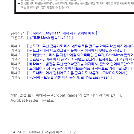
공지사항
:
[ 이지메시(EasyMesh) 베타 시험 펌웨어 배포 ]
다운로드
:
[ ipTIME Mesh 접속기 v1.22 ]
리뷰 1
:
[ 썬도그 - 무선 공유기로 메시 네트워크를 만드는 아이피타임 이지메시(Eas
리뷰 2
:
[ 썬도그 - 메시 네트워크를 만들어주는 이지메시 셋팅법과 사용법 ]
리뷰 3
:
[ 브레인박스 - 메시를 지원하게될 아이피타임 공유기, EasyMesh 펌웨어 
리뷰 4
:
[ 뉴스탭 - 값비싼 메시 공유기 사지말고 업그레이드하세요, ipTIME 메시
리뷰 5
:
[ 베타뉴스 - 발전된 무선 영역확장기술 이지메시, 펌웨어 업데이트만으로 
리뷰 6
:
[ 모이모이 - ipTIME 공유기 메시(EasyMesh) 지원으로 가성비를 잡다 ]
리뷰 7
:
[ 보드나라 - 메시 펌웨어로 기존 공유기도 새롭게, ipTIME 이지메시 ]
리뷰 8
:
[ PC사랑 - 모두를 위한 메시 공유기, ipTIME EasyMesh ]
*메뉴얼을 보기 위해서는 Acrobat Reader가 설치되어 있어야 합니다.
Acrobat Reader 다운로드
▲ ipTIME A8004ITL 펌웨어 버전 11.01.2