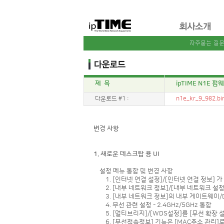
제 목
ipTIME N1E 펌웨
다운로드 #1 :
n1e_kr_9_982.bi
변경 사항
1. 새로운 데스크탑 용 UI
설정 메뉴 통합 및 변경 사항
1. [인터넷 연결 설정]/[인터넷 연결 정보] 가
2. [내부 네트워크 정보]/[내부 네트워크 설정
3. [내부 네트워크 정보]의 내부 게이트웨이/D
4. 무선 관련 설정 - 2.4GHz/5GHz 통합
5. [멀티브리지]/[WDS설정]를 [무선 확장 
6. [무선접속정보] 기능은 [MAC주소 관리]로