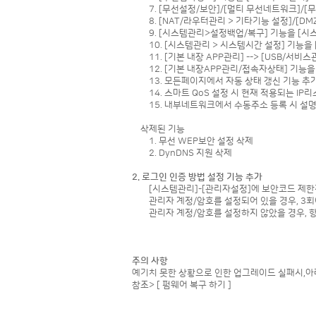
7. [무선설정/보안]/[멀티 무선네트워크]/[무선
8. [NAT/라우터관리 > 기타기능 설정]/[DMZ/
9. [시스템관리>설정백업/복구] 기능을 [시스
10. [시스템관리 > 시스템시간 설정] 기능을
11. [기본 내장 APP관리] --> [USB/서비
12. [기본 내장APP관리/접속자상태] 기능을 [
13. 모든페이지에서 자동 상태 갱신 기능 추가
14. 스마트 QoS 설정 시 현재 적용되는 IP리
15. 내부네트워크에서 수동주소 등록 시 설명 
삭제된 기능
1. 무선 WEP보안 설정 삭제
2. DynDNS 지원 삭제
2. 로그인 인증 방법 설정 기능 추가
[시스템관리]-[관리자설정]에 보안코드 제한적
관리자 계정/암호를 설정되어 있을 경우, 3회
관리자 계정/암호를 설정하지 않았을 경우, 항
주의 사항
예기치 못한 상황으로 인한 업그레이드 실패시,아
참조>
[ 펌웨어 복구 하기 ]