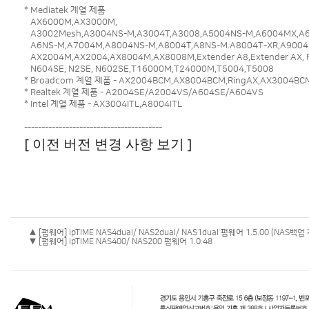
* Mediatek 계열 제품
AX6000M,AX3000M,
A3002Mesh,A3004NS-M,A3004T,A3008,A5004NS-M,A6004MX,A
A6NS-M,A7004M,A8004NS-M,A8004T,A8NS-M.A8004T-XR,A9004
AX2004M,AX2004,AX8004M,AX8008M,Extender A8,Extender AX, R
N604SE, N2SE, N602SE,T16000M,T24000M,T5004,T5008
* Broadcom 계열 제품 - AX2004BCM,AX8004BCM,RingAX,AX3004BC
* Realtek 계열 제품 - A2004SE/A2004VS/A604SE/A604VS
* Intel 계열 제품 - AX3004ITL,A8004ITL
----------------------------------------
[ 이전 버전 변경 사항 보기 ]
▲ [펌웨어] ipTIME NAS4dual/ NAS2dual/ NAS1dual 펌웨어 1.5.00 (NAS백업
▼ [펌웨어] ipTIME NAS400/ NAS200 펌웨어 1.0.48