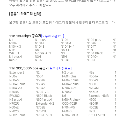
원활한 복구를 위해 공유기의 WAN 포트 및 PC와 연결되지 않은 랜포트의 랜
모두 제거하여 주시기 바랍니다.
[공유기 카테고리 선택]
복구할 공유기의 모델이 포함된 카테고리 항목에서 도우미를 다운로드 합니다.
11n 150Mbps 공유기
[도우미 다운로드]
N1
N1 plus
N104
N104 plus
N
N104i
N104K
N104M
N104Q
N
N104-r3
N104S
N104S-r1
N104T
N
N1e
N5
N5-r1
mini
s
WR-E1
Mobile AP1
N3
N104 Black
mi
N1 plus-i
N3-i
N5-i
N104Q-i
N1
mini2
N102E
N104E
N102i
11n 300/600Mbps 공유기
[도우미 다운로드]
Extender2
N2
N2 plus
N2e
N504
N604
N604 plus
N604A
N604M
N604R
N604R plus
N604S
N604T plus
N604V
N604V plus
N608
N704-A3
N704A
N704BCM
N704M
N704S
N704-V3
N704V
NX505
EW302
N604 Black
N6
Extender-5dBi
N2 plus-i
N604 plus-i
N604R plus-i
N600
N702R
Extender-N2
CCD-702R
N804R
N604E
N702E
N704-V5
N602E
N702SE
N704SE
N604SE
N2SE
N602E plus
N702E plus
N704E plus
CCD-IP702L