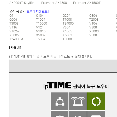
AX2004T-Skylife
Extender AX1500
Extender AX1500T
유선 공유기
[도우미 다운로드]
Q1
Q104
Q204
Q304
Q604
T1004
T1008
T2008
T3008
T16000
T24000
V104
V116
V124
V304
V308
V1024
V1016
X1005
X3003
X5005
X5007
X6003
V508
T24000M
T5004
T5008
[사용법]
(1) 'ipTIME 펌웨어 복구 도우미'를 다운로드 후 실행 합니다.