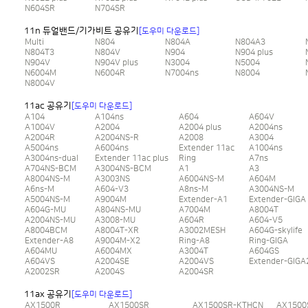
N604SR
N704SR
11n 듀얼밴드/기가비트 공유기
[도우미 다운로드]
Multi
N804
N804A
N804A3
N804T3
N804V
N904
N904 plus
N904V
N904V plus
N3004
N5004
N6004M
N6004R
N7004ns
N8004
N8004V
11ac 공유기
[도우미 다운로드]
A104
A104ns
A604
A604V
A1004V
A2004
A2004 plus
A2004ns
A2004R
A2004NS-R
A2008
A3004
A5004ns
A6004ns
Extender 11ac
A1004ns
A3004ns-dual
Extender 11ac plus
Ring
A7ns
A704NS-BCM
A3004NS-BCM
A1
A3
A8004NS-M
A3003NS
A6004NS-M
A604M
A6ns-M
A604-V3
A8ns-M
A3004NS-M
A5004NS-M
A9004M
Extender-A1
Extender-GIGA
A604G-MU
A804NS-MU
A7004M
A8004T
A2004NS-MU
A3008-MU
A604R
A604-V5
A8004BCM
A8004T-XR
A3002MESH
A604G-skylife
Extender-A8
A9004M-X2
Ring-A8
Ring-GIGA
A604MU
A6004MX
A3004T
A604GS
A604VS
A2004SE
A2004VS
Extender-GIGA
A2002SR
A2004S
A2004SR
11ax 공유기
[도우미 다운로드]
AX1500R
AX1500SR
AX1500SR-KTHCN
AX1500S