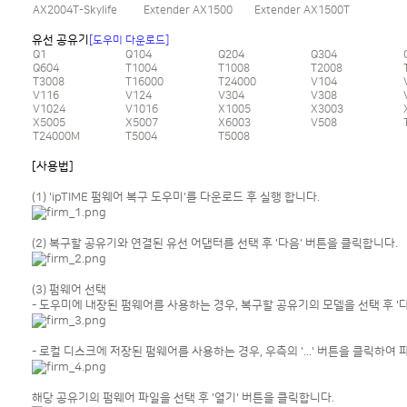
AX2004T-Skylife
Extender AX1500
Extender AX1500T
유선 공유기
[도우미 다운로드]
Q1
Q104
Q204
Q304
Q604
T1004
T1008
T2008
T3008
T16000
T24000
V104
V116
V124
V304
V308
V1024
V1016
X1005
X3003
X5005
X5007
X6003
V508
T24000M
T5004
T5008
[사용법]
(1) 'ipTIME 펌웨어 복구 도우미'를 다운로드 후 실행 합니다.
(2) 복구할 공유기와 연결된 유선 어댑터를 선택 후 '다음' 버튼을 클릭합니다.
(3) 펌웨어 선택
- 도우미에 내장된 펌웨어를 사용하는 경우, 복구할 공유기의 모델을 선택 후 '
- 로컬 디스크에 저장된 펌웨어를 사용하는 경우, 우측의 '...' 버튼을 클릭하여
해당 공유기의 펌웨어 파일을 선택 후 '열기' 버튼을 클릭합니다.