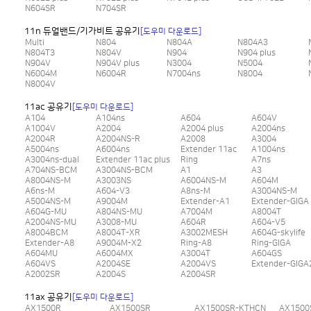
N604SR
N704SR
11n 듀얼밴드/기가비트 공유기
[도우미 다운로드]
Multi
N804
N804A
N804A3
N804T3
N804V
N904
N904 plus
N904V
N904V plus
N3004
N5004
N6004M
N6004R
N7004ns
N8004
N8004V
11ac 공유기
[도우미 다운로드]
A104
A104ns
A604
A604V
A1004V
A2004
A2004 plus
A2004ns
A2004R
A2004NS-R
A2008
A3004
A5004ns
A6004ns
Extender 11ac
A1004ns
A3004ns-dual
Extender 11ac plus
Ring
A7ns
A704NS-BCM
A3004NS-BCM
A1
A3
A8004NS-M
A3003NS
A6004NS-M
A604M
A6ns-M
A604-V3
A8ns-M
A3004NS-M
A5004NS-M
A9004M
Extender-A1
Extender-GIGA
A604G-MU
A804NS-MU
A7004M
A8004T
A2004NS-MU
A3008-MU
A604R
A604-V5
A8004BCM
A8004T-XR
A3002MESH
A604G-skylife
Extender-A8
A9004M-X2
Ring-A8
Ring-GIGA
A604MU
A6004MX
A3004T
A604GS
A604VS
A2004SE
A2004VS
Extender-GIGA
A2002SR
A2004S
A2004SR
11ax 공유기
[도우미 다운로드]
AX1500R
AX1500SR
AX1500SR-KTHCN
AX1500S