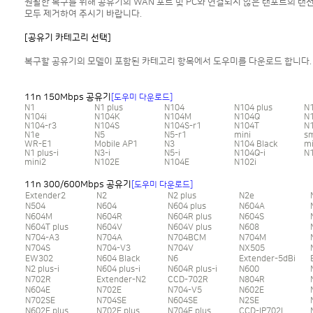
원활한 복구를 위해 공유기의 WAN 포트 및 PC와 연결되지 않은 랜포트의 랜
모두 제거하여 주시기 바랍니다.
[공유기 카테고리 선택]
복구할 공유기의 모델이 포함된 카테고리 항목에서 도우미를 다운로드 합니다.
11n 150Mbps 공유기
[도우미 다운로드]
N1
N1 plus
N104
N104 plus
N
N104i
N104K
N104M
N104Q
N
N104-r3
N104S
N104S-r1
N104T
N
N1e
N5
N5-r1
mini
s
WR-E1
Mobile AP1
N3
N104 Black
mi
N1 plus-i
N3-i
N5-i
N104Q-i
N1
mini2
N102E
N104E
N102i
11n 300/600Mbps 공유기
[도우미 다운로드]
Extender2
N2
N2 plus
N2e
N504
N604
N604 plus
N604A
N604M
N604R
N604R plus
N604S
N604T plus
N604V
N604V plus
N608
N704-A3
N704A
N704BCM
N704M
N704S
N704-V3
N704V
NX505
EW302
N604 Black
N6
Extender-5dBi
N2 plus-i
N604 plus-i
N604R plus-i
N600
N702R
Extender-N2
CCD-702R
N804R
N604E
N702E
N704-V5
N602E
N702SE
N704SE
N604SE
N2SE
N602E plus
N702E plus
N704E plus
CCD-IP702L