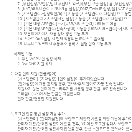
7. [무선설정/보안]/[멀티 무선네트워크]/[무선 고급 설정] 를 [무선설정/보
8. [NAT/라우터관리 > 기타기능 설정]/[DMZ/Twin IP 설정]을 [NAT고
9. [시스템관리>설정백업/복구] 기능을 [시스템관리/기타설정] 으로 통합
10. [시스템관리 > 시스템시간 설정] 기능을 [시스템관리/기타설정] 으로
11. [기본 내장 APP관리] --> [USB/서비스관리] 대메뉴로 이동
12. [기본 내장APP관리/접속자상태] 기능을 [USB/서비스관리]->[서비스
13. 모든페이지에서 자동 상태 갱신 기능 추가.
14. 스마트 QoS 설정 시 현재 적용되는 IP리스트 출력됨.
15. 내부네트워크에서 수동주소 등록 시 설명 입력 기능 추가.
삭제된 기능
1. 무선 WEP보안 설정 삭제
2. DynDNS 지원 삭제
2. 다중 언어 지원 (한글/영어)
[시스템관리]-[기타설정]-[언어설정]이 추가되었습니다.
[언어설정]이 자동 감지일 경우, 웹브라우저 언어로 자동 접속 됩니다.
지원하지 않는 언어의 웹브라우저를 사용할 경우 한글 UI로 접속됩니다.
모바일UI(iUX)에서는 한글만 지원합니다.
현재 한글/영문만 지원됩니다.
3. 로그인 인증 방법 설정 기능 추가
[시스템관리]-[관리자설정]에 보안코드 제한적 사용을 위한 기능이 추가
관리자 계정/암호를 설정되어 있을 경우, 3회이상 로그인 실패시 보안코드를
관리자 계정/암호를 설정하지 않았을 경우, 항상 보안코드를 입력해야 합니