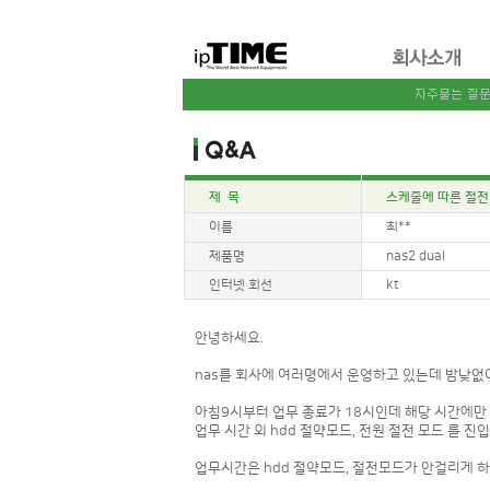
제 목
스케줄에 따른 절전 
이름
최**
제품명
nas2 dual
인터넷 회선
kt
안녕하세요.
nas를 회사에 여러명에서 운영하고 있는데 밤낮없이 
아침9시부터 업무 종료가 18시인데 해당 시간에만 n
업무 시간 외 hdd 절약모드, 전원 절전 모드 를 진
업무시간은 hdd 절약모드, 절전모드가 안걸리게 하