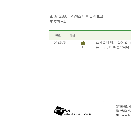
▲
(612386문의건)조치 후 결과 보고
▼
호환문의
612878
스케줄에 따른 절전 및 h
ㄴ
문의 답변드리겠습니다.