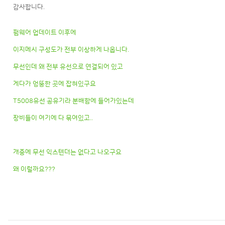
감사합니다.
펌웨어 업데이트 이후에
이지메시 구성도가 전부 이상하게 나옵니다.
무선인데 왜 전부 유선으로 연결되어 있고
게다가 엉뚱한 곳에 잡혀있구요
T5008유선 공유기라 분배함에 들어가있는데
장비들이 여기에 다 묶여있고..
개중에 무선 익스텐더는 없다고 나오구요
왜 이럴까요???