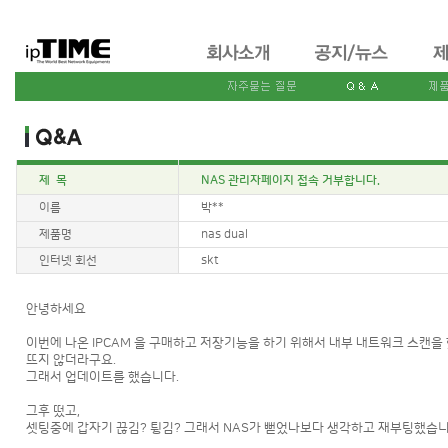
제 목
NAS 관리자페이지 접속 거부합니다.
이름
박**
제품명
nas dual
인터넷 회선
skt
안녕하세요
이번에 나온 IPCAM 을 구매하고 저장기능을 하기 위해서 내부 내트워크 스캔을
뜨지 않더라구요.
그래서 업데이트를 했습니다.
그후 떴고,
셋팅중에 갑자기 끊김? 튕김? 그래서 NAS가 뻗었나보다 생각하고 재부팅했습니