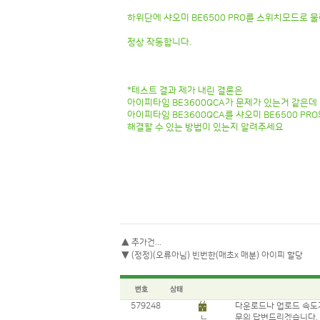
하위단에 샤오미 BE6500 PRO를 스위치모드로
정상 작동합니다.
*테스트 결과 제가 내린 결론은
아이피타임 BE3600QCA가 문제가 있는거 같은데
아이피타임 BE3600QCA를 샤오미 BE6500 P
해결할 수 있는 방법이 있는지 알려주세요
▲
추가건...
▼
(정정)(오류아님) 빈번한(매초x 매분) 아이피 할당
579248
다운로드나 업로드 속도가
ㄴ
문의 답변드리겠습니다.