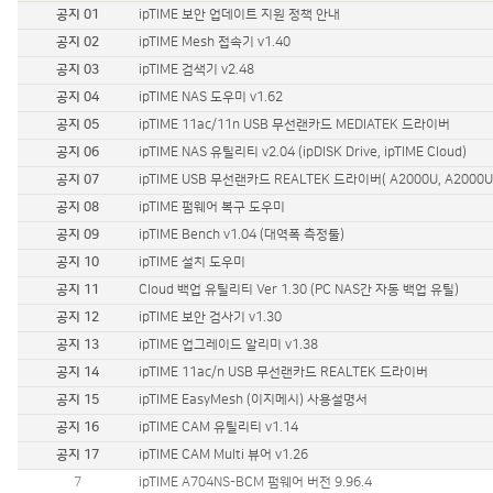
공지 01
ipTIME 보안 업데이트 지원 정책 안내
기가비트 허브
스위칭 허브
공지 02
ipTIME Mesh 접속기 v1.40
11g 무선공유기
공지 03
ipTIME 검색기 v2.48
11g 무선랜카드
공지 04
ipTIME NAS 도우미 v1.62
백업공유기
공지 05
ipTIME 11ac/11n USB 무선랜카드 MEDIATEK 드라이버
멀티미디어
공지 06
ipTIME NAS 유틸리티 v2.04 (ipDISK Drive, ipTIME Cloud)
무선안테나
공지 07
ipTIME USB 무선랜카드 REALTEK 드라이버( A2000U, A2000UA, 
기타
공지 08
ipTIME 펌웨어 복구 도우미
공지 09
ipTIME Bench v1.04 (대역폭 측정툴)
공지 10
ipTIME 설치 도우미
공지 11
Cloud 백업 유틸리티 Ver 1.30 (PC NAS간 자동 백업 유틸)
공지 12
ipTIME 보안 검사기 v1.30
공지 13
ipTIME 업그레이드 알리미 v1.38
공지 14
ipTIME 11ac/n USB 무선랜카드 REALTEK 드라이버
공지 15
ipTIME EasyMesh (이지메시) 사용설명서
공지 16
ipTIME CAM 유틸리티 v1.14
공지 17
ipTIME CAM Multi 뷰어 v1.26
7
ipTIME A704NS-BCM 펌웨어 버전 9.96.4