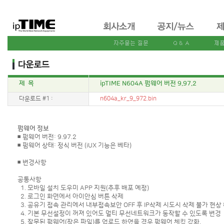
제 목
ipTIME N604A 펌웨어 버전 9.97.2
다운로드 #1 :
n604a_kr_9_972.bin
펌웨어 정보
◾ 펌웨어 버전: 9.97.2
◾ 펌웨어 상태: 정식 버전 (iUX 기능은 베타)
◾ 변경사항
공통사항
1. 모바일 설치 도우미 APP 지원(추후 배포 예정)
2. 로그인 화면에서 아이안심 버튼 삭제
3. 공유기 접속 관리에서 내부접속보안 OFF 후 IP삭제 시도시 삭제 불가 현상
4. 기본 무선설정이 꺼져 있어도 멀티 무선네트워크가 동작할 수 있도록 변경
5. 잘못된 펌웨어(작은 파일)를 업로드 하였을 경우 펌웨어 체킹 강화.