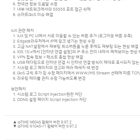
6. 컨넥션 정보 도움말 수정
7. 내부 네트워크에서의 55555 포트 접근 삭제
8. 스마트QoS 이슈 해결
iUX 관련 패치
1. iUX 및 PC UI에서 서로 이동할 수 있는 버튼 추가 (로그아웃 버튼 우측)
2. Edge브라우저에서 IP에 링크 생기는 현상 수정
3. 고급 NAT설정에서 재부팅 취소버튼을 누룬 후에도 재부팅 되는 현상 해결
4. IOS 10.x에서 [인터넷 연결 설정]의 IP 주소 칸이 내려서 깨져보이는 현상
5. VPN 접속 정보 > 텍스트 중첩 현상 해결
6. USB 테더링으로 인터넷 연결 시 인터넷 연결 방식이 제대로 표시되지 않는
7. 시스템 로그 페이지의 경고와 에러 메세지 색 변경
8. QoS 규칙 추가 및 수정 페이지에서 WWW/MS Stream 선택에 따른 TC
9. 라우팅 테이블 관리 수정 가능하도록 변경
보안패치
1. 시스템 로그 Script Injection원천 차단
2. DDNS 설정 페이지 Script Injection 차단
▲ ipTIME N604S 펌웨어 버전 9.97.2
▼ ipTIME N104S-r1 펌웨어 버전 9.97.2