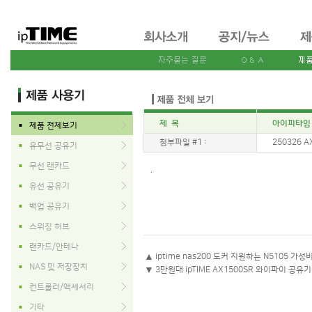
제 목
아이피타임 
제품 전체보기
■
첨부파일 #1 :
250326 AX
유무선 공유기
■
무선 랜카드
■
.
유선 공유기
■
백업 공유기
■
스위칭 허브
■
랜카드/안테나
■
▲
iptime nas200 도커 지원하는 N5105 가
NAS 및 저장장치
■
▼
3만원대 ipTIME AX1500SR 와이파이 공유
컨트롤러/액세서리
■
기타
■