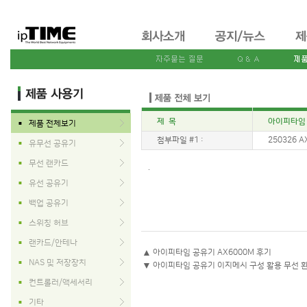
제 목
아이피타임 유
제품 전체보기
■
첨부파일 #1 :
250326 AX
유무선 공유기
■
무선 랜카드
■
.
유선 공유기
■
백업 공유기
■
스위칭 허브
■
랜카드/안테나
■
▲
아이피타임 공유기 AX6000M 후기
NAS 및 저장장치
■
▼
아이피타임 공유기 이지메시 구성 활용 무선 
컨트롤러/액세서리
■
기타
■