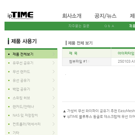
제 목
아이피타임 인
제품 전체보기
■
첨부파일 #1 :
250103 AX
유무선 공유기
■
무선 랜카드
■
.
유선 공유기
■
백업 공유기
■
스위칭 허브
■
랜카드/안테나
■
▲
가성비 무선 와이파이 공유기 추천 EasyMesh 
NAS 및 저장장치
■
▼
ipTIME 블루투스 동글로 데스크탑에 무선 이
컨트롤러/액세서리
■
기타
■