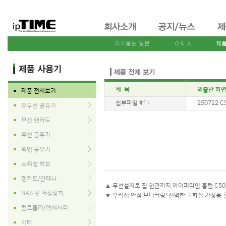
제 목
외출만 하면 
제품 전체보기
■
첨부파일 #1 :
250722 C
유무선 공유기
■
무선 랜카드
■
.
유선 공유기
■
백업 공유기
■
스위칭 허브
■
랜카드/안테나
■
▲
무선설치로 집 현관까지 아이피타임 홈캠 C50
NAS 및 저장장치
■
▼
우리집 안심 모니터링! 선명한 고화질 가정용 홈
컨트롤러/액세서리
■
기타
■