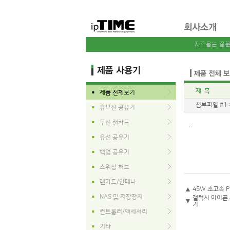
제 목
제품 전체보기
■
첨부파일 #1 
유무선 공유기
■
무선 랜카드
■
..
유선 공유기
■
백업 공유기
■
스위칭 허브
■
랜카드/안테나
■
▲
45W 초고속 P
NAS 및 저장장치
■
갤럭시 아이폰 
▼
기
컨트롤러/액세서리
■
기타
■