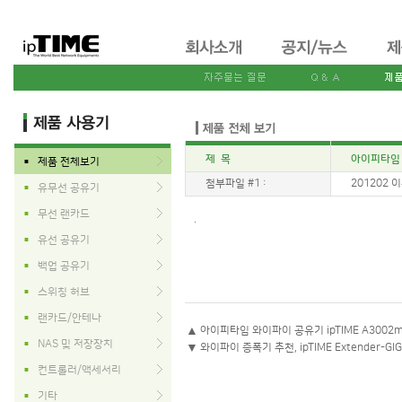
제 목
아이피타임 
제품 전체보기
■
첨부파일 #1 :
201202 이든
유무선 공유기
■
무선 랜카드
■
.
유선 공유기
■
백업 공유기
■
스위칭 허브
■
랜카드/안테나
■
▲
아이피타임 와이파이 공유기 ipTIME A3002m
NAS 및 저장장치
■
▼
와이파이 증폭기 추천, ipTIME Extender-
컨트롤러/액세서리
■
기타
■