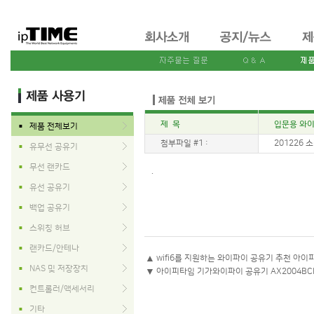
제 목
입문용 와이
제품 전체보기
■
첨부파일 #1 :
201226 소라
유무선 공유기
■
무선 랜카드
■
.
유선 공유기
■
백업 공유기
■
스위칭 허브
■
랜카드/안테나
■
▲
wifi6를 지원하는 와이파이 공유기 추천 아이피
NAS 및 저장장치
■
▼
아이피타임 기가와이파이 공유기 AX2004B
컨트롤러/액세서리
■
기타
■