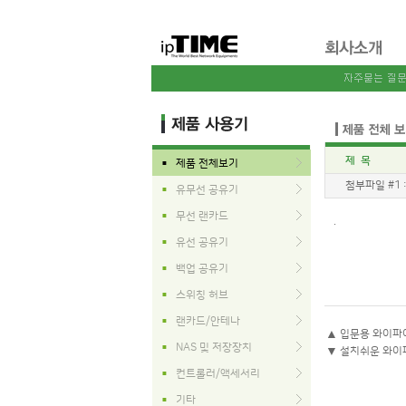
제 목
제품 전체보기
■
첨부파일 #1 
유무선 공유기
■
무선 랜카드
■
.
유선 공유기
■
백업 공유기
■
스위칭 허브
■
랜카드/안테나
■
▲
입문용 와이파이
NAS 및 저장장치
■
▼
설치쉬운 와이파
컨트롤러/액세서리
■
기타
■