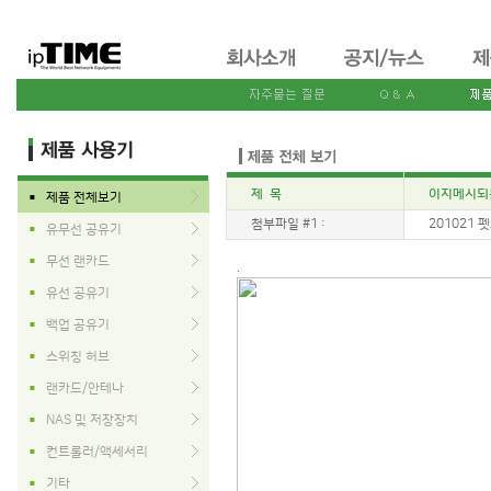
제 목
이지메시되는
제품 전체보기
■
첨부파일 #1 :
201021 펫소
유무선 공유기
■
무선 랜카드
■
.
유선 공유기
■
백업 공유기
■
스위칭 허브
■
랜카드/안테나
■
NAS 및 저장장치
■
컨트롤러/액세서리
■
기타
■