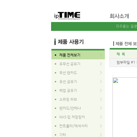
제 목
제품 전체보기
■
첨부파일 #1 
유무선 공유기
■
무선 랜카드
■
.
유선 공유기
■
백업 공유기
■
스위칭 허브
■
랜카드/안테나
■
NAS 및 저장장치
■
컨트롤러/액세서리
■
기타
■