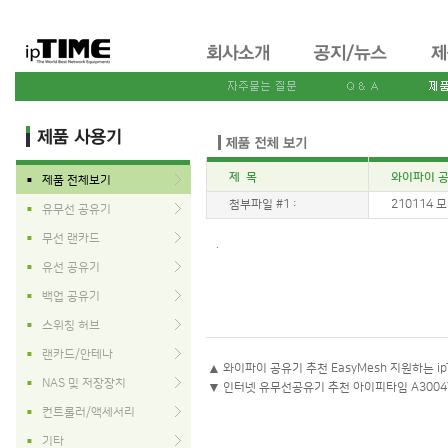
제 목
와이파이 공유
제품 전체보기
■
첨부파일 #1 :
210114 모이
유무선 공유기
■
무선 랜카드
■
.
유선 공유기
■
백업 공유기
■
스위칭 허브
■
랜카드/안테나
■
▲
와이파이 공유기 추천 EasyMesh 지원하는 ipT
NAS 및 저장장치
■
▼
인터넷 유무선공유기 추천 아이피타임 A3004
컨트롤러/액세서리
■
기타
■