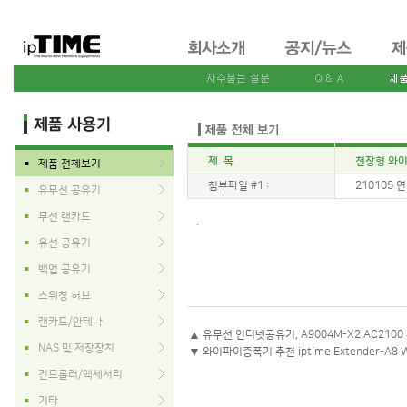
제 목
천장형 와이파
제품 전체보기
■
첨부파일 #1 :
210105 연결
유무선 공유기
■
무선 랜카드
■
.
유선 공유기
■
백업 공유기
■
스위칭 허브
■
랜카드/안테나
■
▲
유무선 인터넷공유기, A9004M-X2 AC2100
NAS 및 저장장치
■
▼
와이파이증폭기 추천 iptime Extender-A8 
컨트롤러/액세서리
■
기타
■