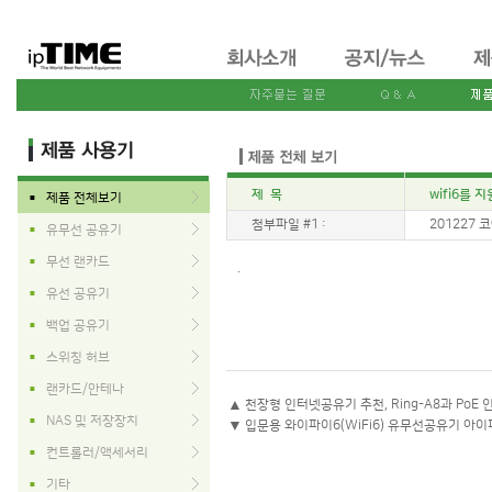
제 목
wifi6를
제품 전체보기
■
첨부파일 #1 :
201227 코예
유무선 공유기
■
무선 랜카드
■
.
유선 공유기
■
백업 공유기
■
스위칭 허브
■
랜카드/안테나
■
▲
천장형 인터넷공유기 추천, Ring-A8과 PoE 
NAS 및 저장장치
■
▼
입문용 와이파이6(WiFi6) 유무선공유기 아이
컨트롤러/액세서리
■
기타
■