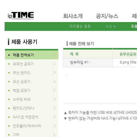
제 목
유무선공유기
제품 전체보기
■
첨부파일 #1 :
5.png (fil
유무선 공유기
■
무선 랜카드
■
.
유선 공유기
■
백업 공유기
■
스위칭 허브
■
랜카드/안테나
■
▲
퀵차지 기능을 더한 USB 허브 ipTIME UH505
NAS 및 저장장치
■
▼
변하지 않는 가성비와 NAS 기능! ipTIME A1
컨트롤러/액세서리
■
기타
■