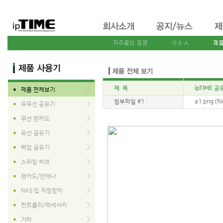
제 목
ipTIME 
제품 전체보기
■
첨부파일 #1 :
a1.png (fi
유무선 공유기
■
무선 랜카드
■
.
유선 공유기
■
백업 공유기
■
스위칭 허브
■
랜카드/안테나
■
NAS 및 저장장치
■
컨트롤러/액세서리
■
기타
■