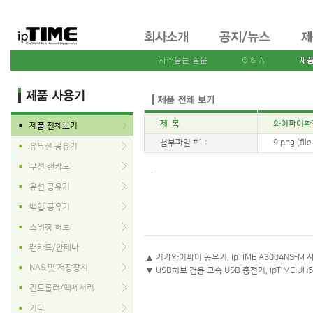
제 목
와이파이확장
제품 전체보기
■
첨부파일 #1 :
9.png (fil
유무선 공유기
■
무선 랜카드
■
.
유선 공유기
■
백업 공유기
■
스위칭 허브
■
랜카드/안테나
■
▲
기가와이파이 공유기, ipTIME A3004NS-M 사
NAS 및 저장장치
■
▼
USB허브 겸용 고속 USB 충전기, ipTIME UH5
컨트롤러/액세서리
■
기타
■