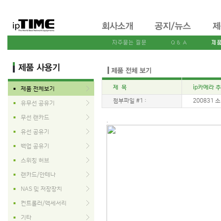
제 목
ip카메라 추
제품 전체보기
■
첨부파일 #1 :
200831 소라
유무선 공유기
■
무선 랜카드
■
.
유선 공유기
■
백업 공유기
■
스위칭 허브
■
랜카드/안테나
■
NAS 및 저장장치
■
컨트롤러/액세서리
■
기타
■