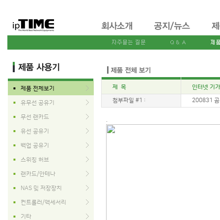
제 목
인터넷 기가
제품 전체보기
■
첨부파일 #1 :
200831 곰도
유무선 공유기
■
무선 랜카드
■
.
유선 공유기
■
백업 공유기
■
스위칭 허브
■
랜카드/안테나
■
NAS 및 저장장치
■
컨트롤러/액세서리
■
기타
■