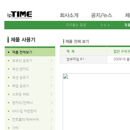
제 목
집안 구석구
제품 전체보기
■
첨부파일 #1 :
200916 물란
유무선 공유기
■
무선 랜카드
■
.
유선 공유기
■
백업 공유기
■
스위칭 허브
■
랜카드/안테나
■
NAS 및 저장장치
■
컨트롤러/액세서리
■
기타
■