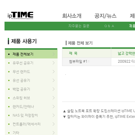
제 목
넓고 강력한 
제품 전체보기
■
첨부파일 #1 :
200922 디보
유무선 공유기
■
무선 랜카드
■
.
유선 공유기
■
백업 공유기
■
스위칭 허브
■
랜카드/안테나
■
▲
슬림 노트북 포트 확장 도킹스테이션 ipTIME UC
NAS 및 저장장치
■
▼
잘터지는 와이파이 증폭기 추천, ipTIME Exte
컨트롤러/액세서리
■
기타
■