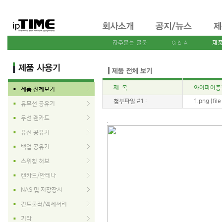
제 목
와이파이증폭
제품 전체보기
■
첨부파일 #1 :
1.png (fil
유무선 공유기
■
무선 랜카드
■
.
유선 공유기
■
백업 공유기
■
스위칭 허브
■
랜카드/안테나
■
NAS 및 저장장치
■
컨트롤러/액세서리
■
기타
■