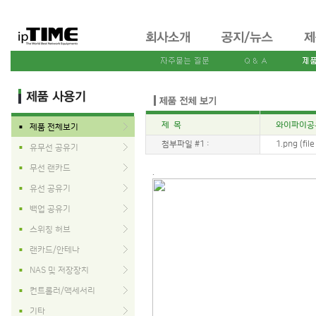
제 목
와이파이공유기
제품 전체보기
■
첨부파일 #1 :
1.png (fil
유무선 공유기
■
무선 랜카드
■
.
유선 공유기
■
백업 공유기
■
스위칭 허브
■
랜카드/안테나
■
NAS 및 저장장치
■
컨트롤러/액세서리
■
기타
■