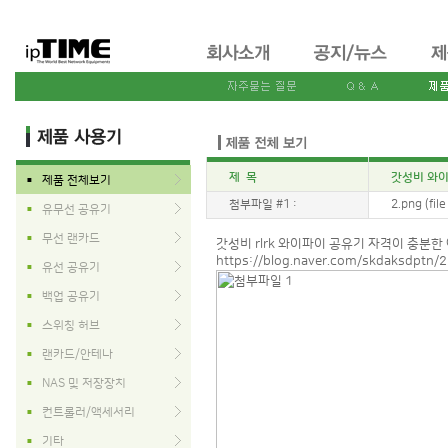
제 목
갓성비 와이
제품 전체보기
■
첨부파일 #1 :
2.png (fil
유무선 공유기
■
무선 랜카드
■
갓성비 rlrk 와이파이 공유기 자격이 충분한
https://blog.naver.com/skdaksdptn
유선 공유기
■
백업 공유기
■
스위칭 허브
■
랜카드/안테나
■
NAS 및 저장장치
■
컨트롤러/액세서리
■
기타
■