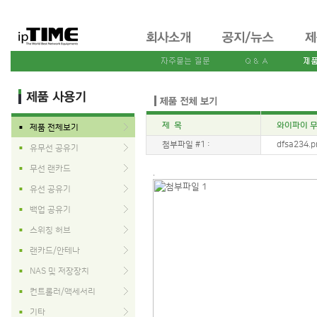
제 목
와이파이 무선
제품 전체보기
■
첨부파일 #1 :
dfsa234.pn
유무선 공유기
■
무선 랜카드
■
.
유선 공유기
■
백업 공유기
■
스위칭 허브
■
랜카드/안테나
■
NAS 및 저장장치
■
컨트롤러/액세서리
■
기타
■